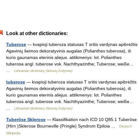
Look at other dictionaries:
Tuberose
— kvapioji tuberoza statusas T sritis vardynas apibrėžtis
Agavinių šeimos dekoratyvinis augalas (Polianthes tuberosa), iš
kurio gaunamas eterinis aliejus. atitikmenys: lot. Polianthes
tuberosa angl. tuberose vok. Nachthyazinthe; Tuberose; weiße…
…
Lithuanian dictionary (lietuvių žodynas)
tuberose
— kvapioji tuberoza statusas T sritis vardynas apibrėžtis
Agavinių šeimos dekoratyvinis augalas (Polianthes tuberosa), iš
kurio gaunamas eterinis aliejus. atitikmenys: lot. Polianthes
tuberosa angl. tuberose vok. Nachthyazinthe; Tuberose; weiße…
…
Lithuanian dictionary (lietuvių žodynas)
Tuberöse Sklerose
— Klassifikation nach ICD 10 Q85.1 Tuberöse
(Hirn )Sklerose Bourneville (Pringle) Syndrom Epiloia …
Deutsch
Wikipedia