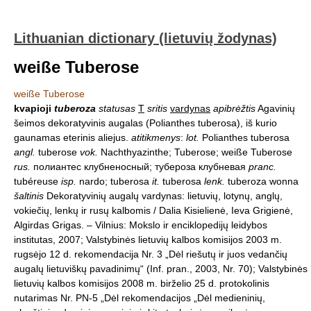
Lithuanian dictionary (lietuvių žodynas)
weiße Tuberose
weiße Tuberose
kvapioji
tuberoza
statusas
T
sritis
vardynas
apibrėžtis
Agavinių
šeimos dekoratyvinis augalas (Polianthes tuberosa), iš kurio
gaunamas eterinis aliejus.
atitikmenys
:
lot.
Polianthes tuberosa
angl.
tuberose
vok.
Nachthyazinthe; Tuberose; weiße Tuberose
rus.
полиантес клубненосный; тубероза клубневая
pranc.
tubéreuse
isp.
nardo; tuberosa
it.
tuberosa
lenk.
tuberoza wonna
šaltinis
Dekoratyvinių augalų vardynas: lietuvių, lotynų, anglų,
vokiečių, lenkų ir rusų kalbomis / Dalia Kisielienė, Ieva Grigienė,
Algirdas Grigas. – Vilnius: Mokslo ir enciklopedijų leidybos
institutas, 2007; Valstybinės lietuvių kalbos komisijos 2003 m.
rugsėjo 12 d. rekomendacija Nr. 3 „Dėl riešutų ir juos vedančių
augalų lietuviškų pavadinimų“ (Inf. pran., 2003, Nr. 70); Valstybinės
lietuvių kalbos komisijos 2008 m. birželio 25 d. protokolinis
nutarimas Nr. PN-5 „Dėl rekomendacijos „Dėl medieninių,