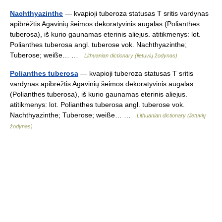
Nachthyazinthe
— kvapioji tuberoza statusas T sritis vardynas
apibrėžtis Agavinių šeimos dekoratyvinis augalas (Polianthes
tuberosa), iš kurio gaunamas eterinis aliejus. atitikmenys: lot.
Polianthes tuberosa angl. tuberose vok. Nachthyazinthe;
Tuberose; weiße… …
Lithuanian dictionary (lietuvių žodynas)
Polianthes tuberosa
— kvapioji tuberoza statusas T sritis
vardynas apibrėžtis Agavinių šeimos dekoratyvinis augalas
(Polianthes tuberosa), iš kurio gaunamas eterinis aliejus.
atitikmenys: lot. Polianthes tuberosa angl. tuberose vok.
Nachthyazinthe; Tuberose; weiße… …
Lithuanian dictionary (lietuvių
žodynas)