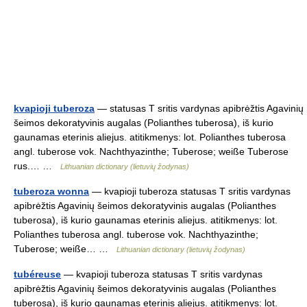
kvapioji tuberoza
— statusas T sritis vardynas apibrėžtis Agavinių
šeimos dekoratyvinis augalas (Polianthes tuberosa), iš kurio
gaunamas eterinis aliejus. atitikmenys: lot. Polianthes tuberosa
angl. tuberose vok. Nachthyazinthe; Tuberose; weiße Tuberose
rus.… …
Lithuanian dictionary (lietuvių žodynas)
tuberoza wonna
— kvapioji tuberoza statusas T sritis vardynas
apibrėžtis Agavinių šeimos dekoratyvinis augalas (Polianthes
tuberosa), iš kurio gaunamas eterinis aliejus. atitikmenys: lot.
Polianthes tuberosa angl. tuberose vok. Nachthyazinthe;
Tuberose; weiße… …
Lithuanian dictionary (lietuvių žodynas)
tubéreuse
— kvapioji tuberoza statusas T sritis vardynas
apibrėžtis Agavinių šeimos dekoratyvinis augalas (Polianthes
tuberosa), iš kurio gaunamas eterinis aliejus. atitikmenys: lot.