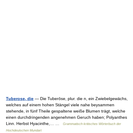
Tuberose, die
— Die Tuberōse, plur. die n, ein Zwiebelgewächs,
welches auf einem hohen Stängel viele nahe beysammen
stehende, in fünf Theile gespaltene weiße Blumen trägt, welche
einen durchdringenden angenehmen Geruch haben; Polyanthes
Linn. Herbst Hyacinthe,… …
Grammatisch-kritisches Wörterbuch der
Hochdeutschen Mundart