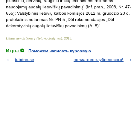
pluoštinių, dervinių, rauginių ir kitų techninėms reikmėms
naudojamų augalų lietuviškų pavadinimų“ (Inf. pran., 2008, Nr. 47-
655); Valstybinės lietuvių kalbos komisijos 2012 m. gruodžio 20 d.
protokolinis nutarimas Nr. PN-5 „Dėl rekomendacijos „Dėl
dekoratyvinių augalų lietuviškų pavadinimų (A–B)“
Lithuanian dictionary (lietuvių žodynas)
.
2015
.
Игры ⚽
Поможем написать курсовую
tubéreuse
полиантес клубненосный