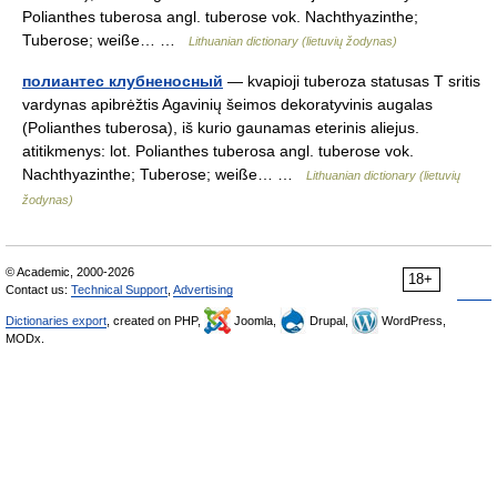
Polianthes tuberosa angl. tuberose vok. Nachthyazinthe;
Tuberose; weiße… …
Lithuanian dictionary (lietuvių žodynas)
полиантес клубненосный
— kvapioji tuberoza statusas T sritis
vardynas apibrėžtis Agavinių šeimos dekoratyvinis augalas
(Polianthes tuberosa), iš kurio gaunamas eterinis aliejus.
atitikmenys: lot. Polianthes tuberosa angl. tuberose vok.
Nachthyazinthe; Tuberose; weiße… …
Lithuanian dictionary (lietuvių
žodynas)
© Academic, 2000-2026
18+
Contact us:
Technical Support
,
Advertising
Dictionaries export
, created on PHP,
Joomla,
Drupal,
WordPress,
MODx.