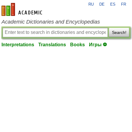
RU
DE
ES
FR
en-academic.com
Academic Dictionaries and Encyclopedias
Search!
Interpretations
Translations
Books
Игры ⚽